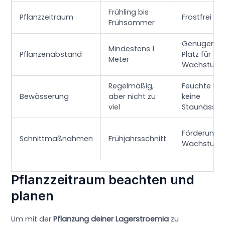
Frühling bis
Pflanzzeitraum
Frostfrei
Frühsommer
Genügend
Mindestens 1
Pflanzenabstand
Platz für
Meter
Wachstum
Regelmäßig,
Feuchte Erd
Bewässerung
aber nicht zu
keine
viel
Staunässe
Förderung 
Schnittmaßnahmen
Frühjahrsschnitt
Wachstum
Pflanzzeitraum beachten und
planen
Um mit der
Pflanzung deiner Lagerstroemia
zu