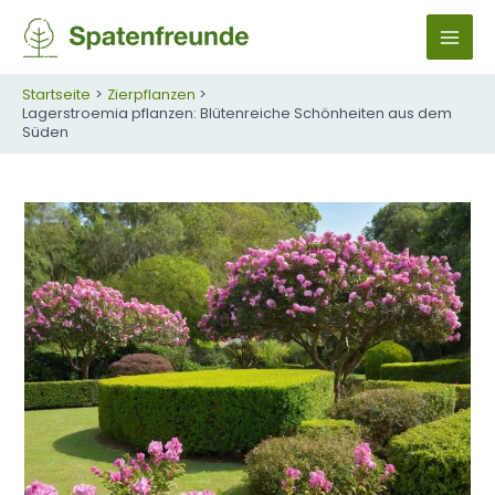
Zum
Inhalt
M
springen
A
Startseite
Zierpflanzen
Lagerstroemia pflanzen: Blütenreiche Schönheiten aus dem
Süden
I
N
M
E
N
U