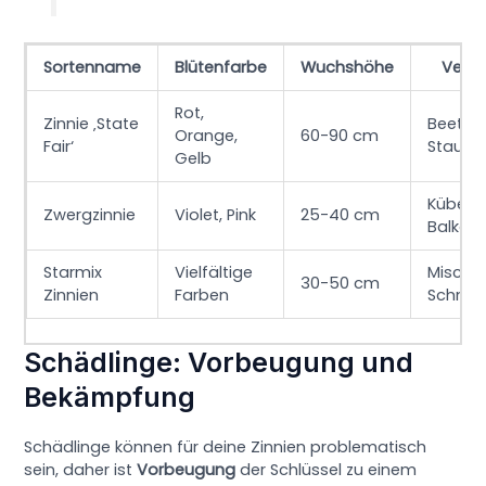
Sortenname
Blütenfarbe
Wuchshöhe
Verw
Rot,
Zinnie ‚State
Beet- 
Orange,
60-90 cm
Fair‘
Staude
Gelb
Kübel,
Zwergzinnie
Violet, Pink
25-40 cm
Balkon
Starmix
Vielfältige
Mischp
30-50 cm
Zinnien
Farben
Schnit
Schädlinge: Vorbeugung und
Bekämpfung
Schädlinge können für deine Zinnien problematisch
sein, daher ist
Vorbeugung
der Schlüssel zu einem