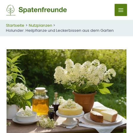
Zum
Inhalt
M
springen
A
Startseite
Nutzplanzen
Holunder: Heilpflanze und Leckerbissen aus dem Garten
I
N
M
E
N
U