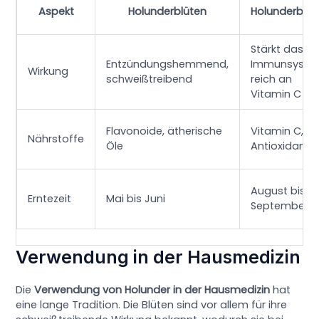
Aspekt
Holunderblüten
Holunderbee
Stärkt das
Entzündungshemmend,
Immunsyste
Wirkung
schweißtreibend
reich an
Vitamin C
Flavonoide, ätherische
Vitamin C,
Nährstoffe
Öle
Antioxidanti
August bis
Erntezeit
Mai bis Juni
September
Verwendung in der Hausmedizin
Die
Verwendung von Holunder in der Hausmedizin
hat
eine lange Tradition. Die Blüten sind vor allem für ihre