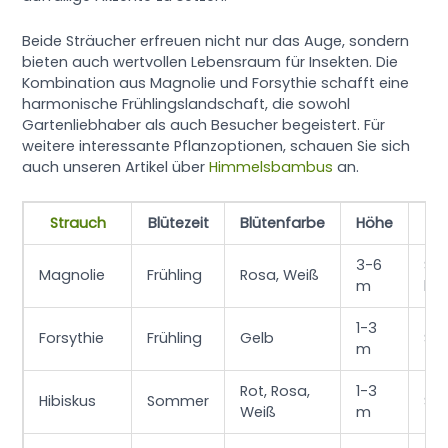
Beide Sträucher erfreuen nicht nur das Auge, sondern
bieten auch wertvollen Lebensraum für Insekten. Die
Kombination aus Magnolie und Forsythie schafft eine
harmonische Frühlingslandschaft, die sowohl
Gartenliebhaber als auch Besucher begeistert. Für
weitere interessante Pflanzoptionen, schauen Sie sich
auch unseren Artikel über
Himmelsbambus
an.
Strauch
Blütezeit
Blütenfarbe
Höhe
S
3-6
Son
Magnolie
Frühling
Rosa, Weiß
m
hal
1-3
Forsythie
Frühling
Gelb
So
m
Rot, Rosa,
1-3
Hibiskus
Sommer
So
Weiß
m