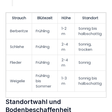
Strauch
Blütezeit
Höhe
Standort
1-2
Sonnig bis
Berberitze
Frühling
m
halbschattig
2-4
Sonnig,
Schlehe
Frühling
m
trocken
2-4
Flieder
Frühling
Sonnig
m
Frühling
1-3
Sonnig bis
Weigelie
bis
m
halbschattig
Sommer
Standortwahl und
Bodenbeschaffenheit