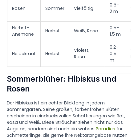
0.5-
Rosen
Sommer
Vielfältig
So
2 m
Herbst-
0.5-
Herbst
Weiß, Rosa
Hal
Anemone
1.5 m
0.2-
Violett,
Son
Heidekraut
Herbst
0.5
Rosa
hal
m
Sommerblüher: Hibiskus und
Rosen
Der
Hibiskus
ist ein echter Blickfang in jedem
Sommergarten. Seine großen, farbenfrohen Blüten
erscheinen in eindrucksvollen Schattierungen wie Rot,
Rosa und Weiß. Diese Sträucher ziehen nicht nur das
Auge an, sondern sind auch ein wahres
Paradies
für
Schmetterlinge, die gerne ihre Nektarangebote nutzen.