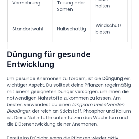
Vermehrung
Teilung oder
gu
halten
Samen
an
Sc
Windschutz
Standortwahl
Halbschattig
dir
bieten
Mi
Düngung für gesunde
Entwicklung
Um gesunde Anemonen zu fördern, ist die
Düngung
ein
wichtiger Aspekt. Du solltest deine Pflanzen regelmäßig
mit einem geeigneten Dünger versorgen, um ihnen die
notwendigen Nährstoffe zukommen zu lassen. Am
besten verwendest du einen
langsam freisetzenden
Biodünger
, der reich an Stickstoff, Phosphor und Kalium
ist. Diese Nährstoffe unterstützen das Wachstum und
die Blütenentwicklung deiner Anemonen.
Bereits im Frühjahr, wenn die Pflanzen wieder aktiv