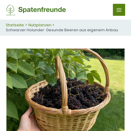
Zum
Inhalt
M
springen
A
Startseite
Nutzplanzen
Schwarzer Holunder: Gesunde Beeren aus eigenem Anbau
I
N
M
E
N
U