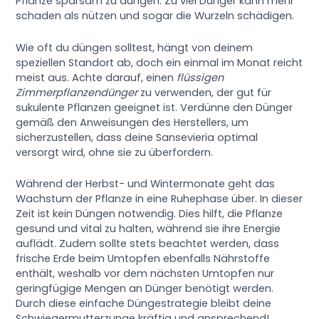
Pflanze sparsam zu düngen. Zu viel Dünger kann mehr
schaden als nützen und sogar die Wurzeln schädigen.
Wie oft du düngen solltest, hängt von deinem
speziellen Standort ab, doch ein einmal im Monat reicht
meist aus. Achte darauf, einen
flüssigen
Zimmerpflanzendünger
zu verwenden, der gut für
sukulente Pflanzen geeignet ist. Verdünne den Dünger
gemäß den Anweisungen des Herstellers, um
sicherzustellen, dass deine Sansevieria optimal
versorgt wird, ohne sie zu überfordern.
Während der Herbst- und Wintermonate geht das
Wachstum der Pflanze in eine Ruhephase über. In dieser
Zeit ist kein Düngen notwendig. Dies hilft, die Pflanze
gesund und vital zu halten, während sie ihre Energie
auflädt. Zudem sollte stets beachtet werden, dass
frische Erde beim Umtopfen ebenfalls Nährstoffe
enthält, weshalb vor dem nächsten Umtopfen nur
geringfügige Mengen an Dünger benötigt werden.
Durch diese einfache Düngestrategie bleibt deine
Schwiegermutterzunge kräftig und ansprechend!