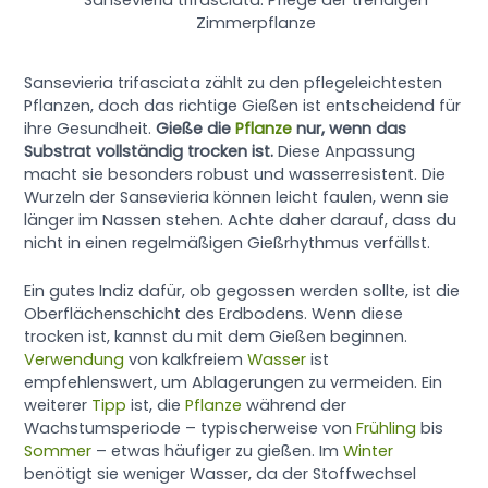
Sansevieria trifasciata: Pflege der trendigen
Zimmerpflanze
Sansevieria trifasciata zählt zu den pflegeleichtesten
Pflanzen, doch das richtige Gießen ist entscheidend für
ihre Gesundheit.
Gieße die
Pflanze
nur, wenn das
Substrat vollständig trocken ist.
Diese Anpassung
macht sie besonders robust und wasserresistent. Die
Wurzeln der Sansevieria können leicht faulen, wenn sie
länger im Nassen stehen. Achte daher darauf, dass du
nicht in einen regelmäßigen Gießrhythmus verfällst.
Ein gutes Indiz dafür, ob gegossen werden sollte, ist die
Oberflächenschicht des Erdbodens. Wenn diese
trocken ist, kannst du mit dem Gießen beginnen.
Verwendung
von kalkfreiem
Wasser
ist
empfehlenswert, um Ablagerungen zu vermeiden. Ein
weiterer
Tipp
ist, die
Pflanze
während der
Wachstumsperiode – typischerweise von
Frühling
bis
Sommer
– etwas häufiger zu gießen. Im
Winter
benötigt sie weniger Wasser, da der Stoffwechsel