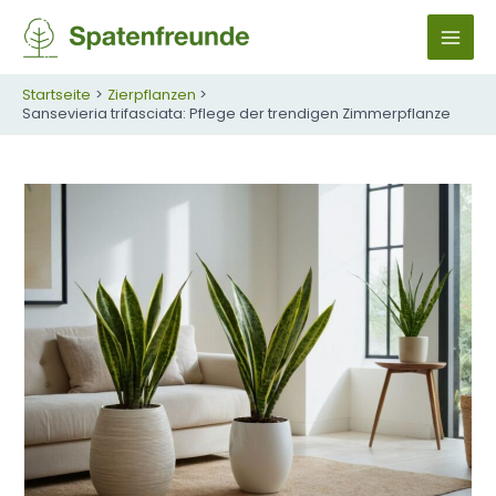
Zum
Inhalt
M
springen
A
Startseite
Zierpflanzen
Sansevieria trifasciata: Pflege der trendigen Zimmerpflanze
I
N
M
E
N
U