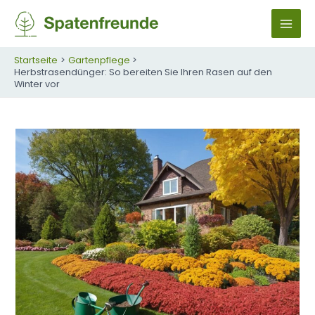
Zum
Inhalt
M
springen
A
Startseite
Gartenpflege
Herbstrasendünger: So bereiten Sie Ihren Rasen auf den
Winter vor
I
N
M
E
N
U