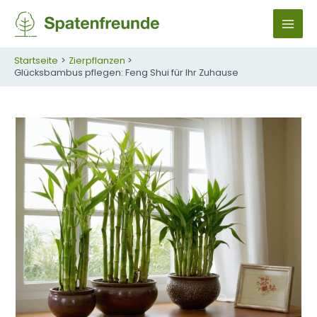
Zum
Inhalt
M
springen
A
Startseite
Zierpflanzen
Glücksbambus pflegen: Feng Shui für Ihr Zuhause
I
N
M
E
N
U