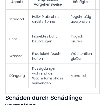
Aspekt
Häufigkeit
H
Vorgehensweise
Ach
Heller Platz ohne
Regelmäßig
Standort
Te
direkte Sonne
überprüfen
und
Bei
Indirektes Licht
Täglich
Licht
Lic
bevorzugen
prüfen
an
Erde leicht feucht
Wöchentlich
Ve
Wasser
halten
gießen
St
Flüssigdünger
Im 
während der
Düngung
Monatlich
kei
Wachstumsphase
Dü
verwenden
Schäden durch Schädlinge