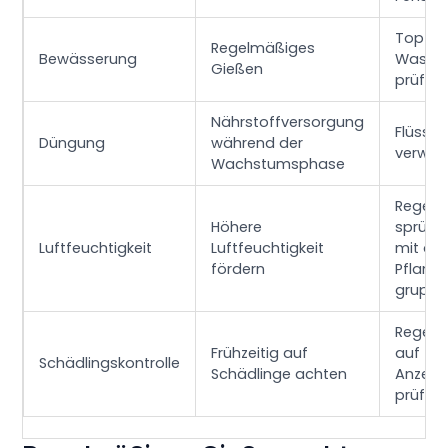
Topf- 
Regelmäßiges
Bewässerung
Wasser
Gießen
prüfen
Nährstoffversorgung
Flüssi
Düngung
während der
verwe
Wachstumsphase
Regelm
Höhere
sprühe
Luftfeuchtigkeit
Luftfeuchtigkeit
mit an
fördern
Pflanz
gruppi
Regelm
Frühzeitig auf
auf
Schädlingskontrolle
Schädlinge achten
Anzeic
prüfen