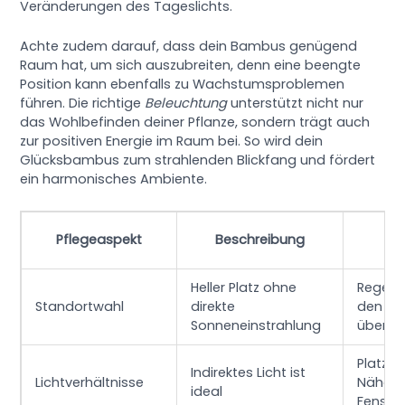
Veränderungen des Tageslichts.
Achte zudem darauf, dass dein Bambus genügend
Raum hat, um sich auszubreiten, denn eine beengte
Position kann ebenfalls zu Wachstumsproblemen
führen. Die richtige
Beleuchtung
unterstützt nicht nur
das Wohlbefinden deiner Pflanze, sondern trägt auch
zur positiven Energie im Raum bei. So wird dein
Glücksbambus zum strahlenden Blickfang und fördert
ein harmonisches Ambiente.
Pflegeaspekt
Beschreibung
Ti
Heller Platz ohne
Regelm
Standortwahl
direkte
den St
Sonneneinstrahlung
überpr
Platz in
Indirektes Licht ist
Lichtverhältnisse
Nähe v
ideal
Fenste