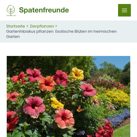
Zum
Inhalt
M
springen
A
Startseite
Zierpflanzen
Gartenhibiskus pflanzen: Exotische Blüten im heimischen
Garten
I
N
M
E
N
U