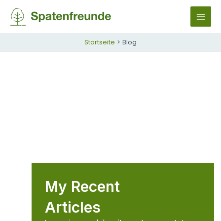
Zum
Inhalt
M
springen
A
Startseite
Blog
I
N
M
E
N
U
My Recent
Articles